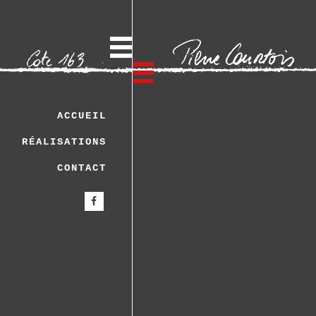
ACCUEIL
Machine 
RÉALISATIONS
CONTACT
7 mai 2019
By
PierreCourtois