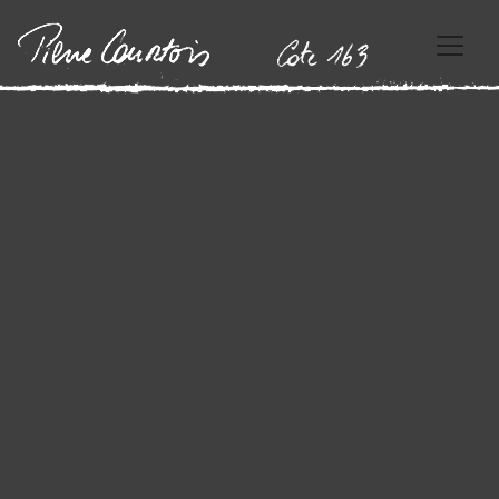
Boîtes 1979
23 août 2018
By
PierreCourtois